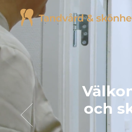
Välkom
och sk