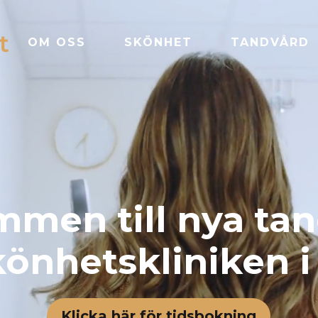
OM OSS
SKÖNHET
TANDVÅRD
men till nya ta
önhetskliniken i
Klicka här för tidsbokning