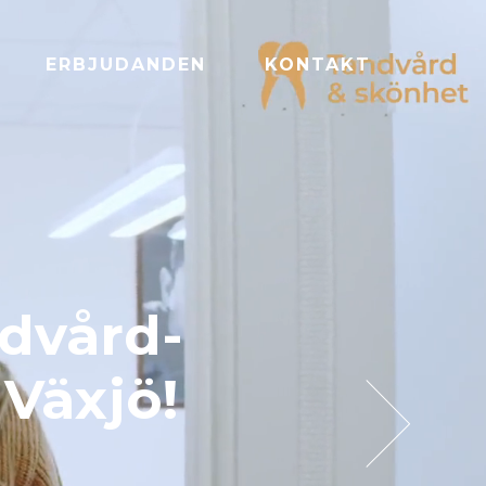
ERBJUDANDEN
KONTAKT
ndvård-
 Växjö!